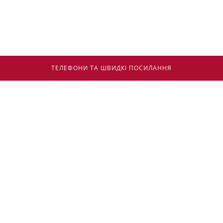
ТЕЛЕФОНИ ТА ШВИДКІ ПОСИЛАННЯ
НАШ INSTAGRAM
АВТОРІНА
НАШ FACEBOOK
АЛЛО FIAT
ПРАЙСИ
ТЕСТ ДРАЙВ
ВІДДІЛ ПРОДАЖІВ
+380 93
194 05 40
ЗАПИСАТИСЬ НА СЕРВІС
E-mail:
o.boldyrev@fiat.kharkiv.ua
КРЕДИТНІ ПРОГРАМИ