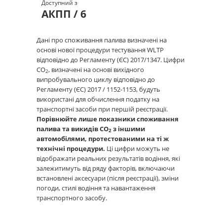
Доступний з
АКПП / 6
Дані про споживання палива визначені на
основі нової процедури тестування WLTP
відповідно до Регламенту (ЄС) 2017/1347. Цифри
CO
, визначені на основі вихідного
2
випробувального циклу відповідно до
Регламенту (ЄС) 2017 / 1152-1153, будуть
використані для обчислення податку на
транспортні засоби при першій реєстрації.
Порівнюйте лише показники споживання
палива та викидів CO
з іншими
2
автомобілями, протестованими на ті ж
технічні процедури.
Ці цифри можуть не
відображати реальних результатів водіння, які
залежитимуть від ряду факторів, включаючи
встановлені аксесуари (після реєстрації), зміни
погоди, стилі водіння та навантаження
транспортного засобу.