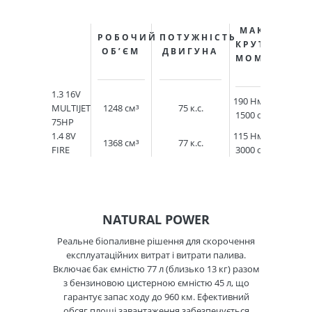
МАКС.
РОБОЧИЙ
ПОТУЖНІСТЬ
М
КРУТНИЙ
ОБ’ЄМ
ДВИГУНА
ШВ
МОМЕНТ
1.3 16V
190 Нм при
MULTIJET
1248 см³
75 к.с.
15
1500 об/хв
75HP
1.4 8V
115 Нм при
1368 см³
77 к.с.
15
FIRE
3000 об/хв
NATURAL POWER
Реальне біопаливне рішення для скорочення
експлуатаційних витрат і витрати палива.
Включає бак ємністю 77 л (близько 13 кг) разом
з бензиновою цистерною ємністю 45 л, що
гарантує запас ходу до 960 км. Ефективний
обсяг площі завантаження забезпечується