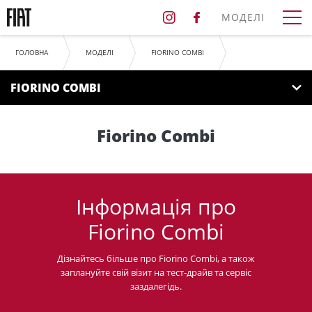
МОДЕЛІ
ГОЛОВНА
МОДЕЛІ
FIORINO COMBI
FIORINO COMBI
Fiorino Combi
Інформація про
Fiorino Combi
Дізнайтесь більше про Fiorino Combi, а також
заплануйте свій візит на тест-драйв та сервіс
заздалегідь.