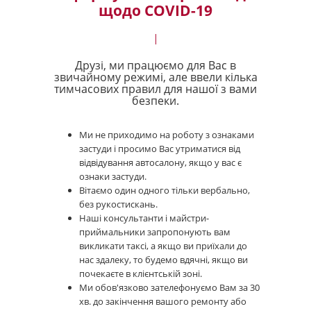
щодо COVID-19
Друзі, ми працюємо для Вас в
звичайному режимі, але ввели кілька
тимчасових правил для нашої з вами
безпеки.
Ми не приходимо на роботу з ознаками
застуди і просимо Вас утриматися від
відвідування автосалону, якщо у вас є
ознаки застуди.
Вітаємо один одного тільки вербально,
без рукостискань.
Наші консультанти і майстри-
приймальники запропонують вам
викликати таксі, а якщо ви приїхали до
нас здалеку, то будемо вдячні, якщо ви
почекаєте в клієнтській зоні.
Ми обов'язково зателефонуємо Вам за 30
хв. до закінчення вашого ремонту або